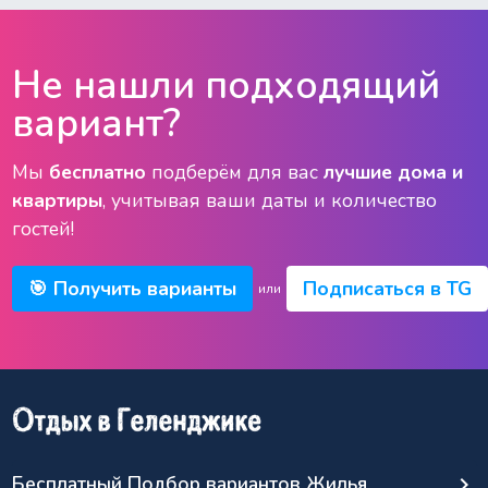
Не нашли подходящий
вариант?
Мы
бесплатно
подберём для вас
лучшие дома и
квартиры
, учитывая ваши даты и количество
гостей!
🎯 Получить варианты
Подписаться в TG
или
Бесплатный Подбор вариантов Жилья
keyboard_arrow_right