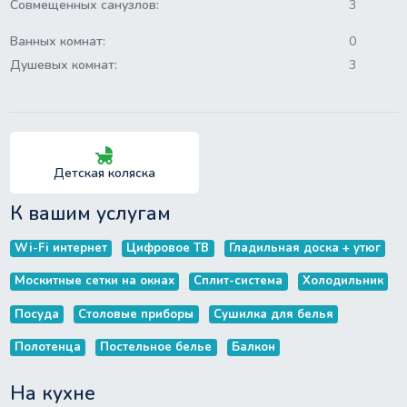
Совмещенных санузлов:
3
Ванных комнат:
0
Душевых комнат:
3
child_friendly
Детская коляска
К вашим услугам
Wi-Fi интернет
Цифровое ТВ
Гладильная доска + утюг
Москитные сетки на окнах
Сплит-система
Холодильник
Посуда
Столовые приборы
Сушилка для белья
Полотенца
Постельное белье
Балкон
На кухне