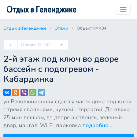
Отдых в Геленджике
Этажи
Объект № 434
Previous
Объект № 434
keyboard_arrow_left
keyboard_arrow_right
Next
2-й этаж под ключ во дворе
бассейн с подогревом -
Кабардинка
ул Революционная сдается часть дома под ключ
с тремя спальнями, кухней - террасой. До пляжа
25 мин пешком, во дворе шезлонги, зеленый
двор, мангал, Wi-Fi, парковка
подробно...