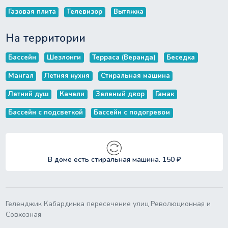
Газовая плита
Телевизор
Вытяжка
На территории
Бассейн
Шезлонги
Терраса (Веранда)
Беседка
Мангал
Летняя кухня
Стиральная машина
Летний душ
Качели
Зеленый двор
Гамак
Бассейн с подсветкой
Бассейн с подогревом
В доме есть стиральная машина. 150 ₽
Геленджик Кабардинка пересечение улиц Революционная и
Совхозная