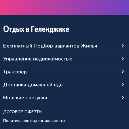
Бесплатный Подбор вариантов Жилья
keyboard_arrow_right
Управление недвижимостью
keyboard_arrow_right
Трансфер
keyboard_arrow_right
Доставка домашней еды
keyboard_arrow_right
Морские прогулки
keyboard_arrow_right
ДОГОВОР ОФЕРТЫ
Политика конфиденциальности