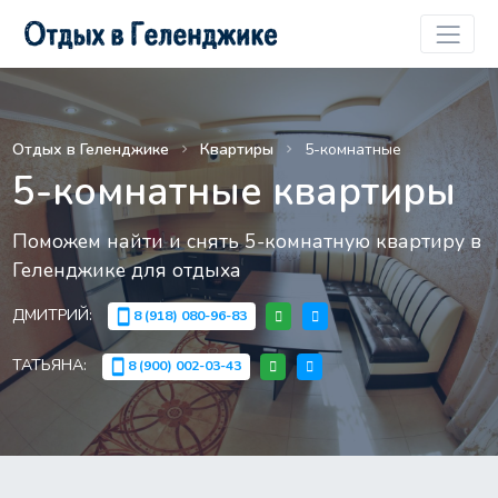
Отдых в Геленджике
Квартиры
5-комнатные
5-комнатные квартиры
Поможем найти и снять 5-комнатную квартиру в
Геленджике для отдыха
ДМИТРИЙ:
8 (918) 080-96-83
smartphone
ТАТЬЯНА:
8 (900) 002-03-43
smartphone