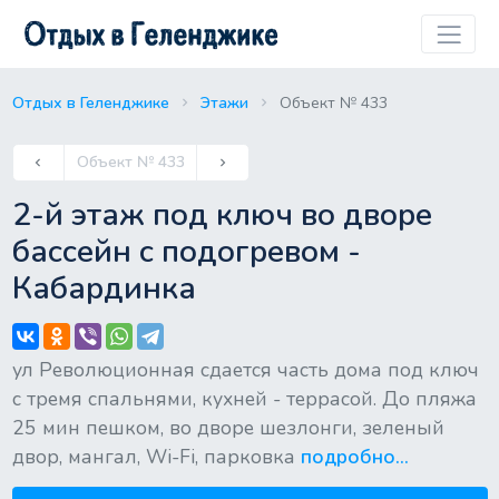
Отдых в Геленджике
Этажи
Объект № 433
Previous
Объект № 433
keyboard_arrow_left
keyboard_arrow_right
Next
2-й этаж под ключ во дворе
бассейн с подогревом -
Кабардинка
ул Революционная сдается часть дома под ключ
с тремя спальнями, кухней - террасой. До пляжа
25 мин пешком, во дворе шезлонги, зеленый
двор, мангал, Wi-Fi, парковка
подробно...