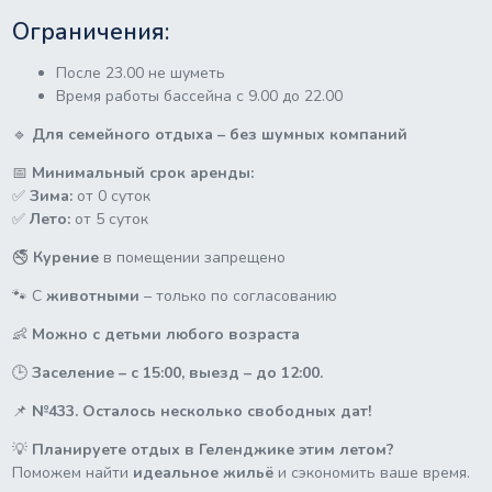
Ограничения:
После 23.00 не шуметь
Время работы бассейна с 9.00 до 22.00
🔹
Для семейного отдыха – без шумных компаний
📅
Минимальный срок аренды:
✅
Зима:
от 0 суток
✅
Лето:
от 5 суток
🚭
Курение
в помещении запрещено
🐾 С
животными
– только по согласованию
👶
Можно с детьми любого возраста
🕒
Заселение – с 15:00, выезд – до 12:00.
📌
№433. Осталось несколько свободных дат!
💡
Планируете отдых в Геленджике этим летом?
Поможем найти
идеальное жильё
и сэкономить ваше время.