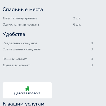
Спальные места
Двуспальная кровать:
2 шт.
Односпальная кровать:
6 шт.
Удобства
Раздельных санузлов:
0
Совмещенных санузлов:
3
Ванных комнат:
0
Душевых комнат:
3
child_friendly
Детская коляска
К вашим услугам