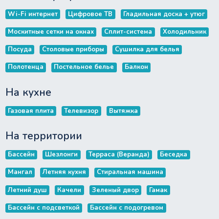
Wi-Fi интернет
Цифровое ТВ
Гладильная доска + утюг
Москитные сетки на окнах
Сплит-система
Холодильник
Посуда
Столовые приборы
Сушилка для белья
Полотенца
Постельное белье
Балкон
На кухне
Газовая плита
Телевизор
Вытяжка
На территории
Бассейн
Шезлонги
Терраса (Веранда)
Беседка
Мангал
Летняя кухня
Стиральная машина
Летний душ
Качели
Зеленый двор
Гамак
Бассейн с подсветкой
Бассейн с подогревом