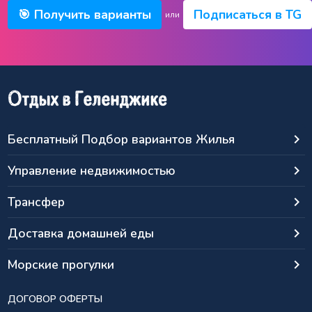
🎯 Получить варианты
Подписаться в TG
или
Бесплатный Подбор вариантов Жилья
keyboard_arrow_right
Управление недвижимостью
keyboard_arrow_right
Трансфер
keyboard_arrow_right
Доставка домашней еды
keyboard_arrow_right
Морские прогулки
keyboard_arrow_right
ДОГОВОР ОФЕРТЫ