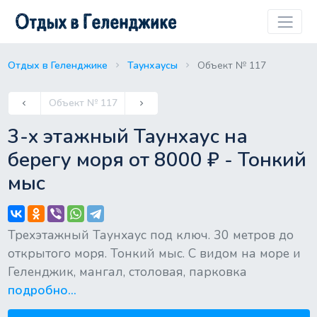
Отдых в Геленджике
Таунхаусы
Объект № 117
Previous
Объект № 117
keyboard_arrow_left
keyboard_arrow_right
Next
3-х этажный Таунхаус на
берегу моря от 8000 ₽ - Тонкий
мыс
Трехэтажный Таунхаус под ключ. 30 метров до
открытого моря. Тонкий мыс. С видом на море и
Геленджик, мангал, столовая, парковка
подробно...