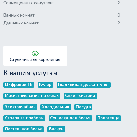
Совмещенных санузлов:
2
Ванных комнат:
0
Душевых комнат:
2
child_care
Стульчик для кормления
К вашим услугам
Цифровое ТВ
Кулер
Гладильная доска + утюг
Москитные сетки на окнах
Сплит-система
Электрочайник
Холодильник
Посуда
Столовые приборы
Сушилка для белья
Полотенца
Постельное белье
Балкон