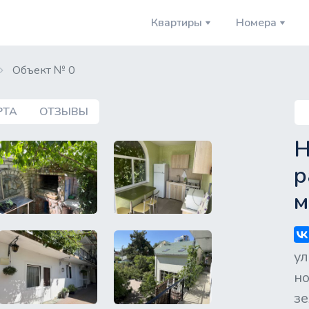
Квартиры
Номера
Объект № 0
P
РТА
ОТЗЫВЫ
key
Н
р
м
ул
но
зе