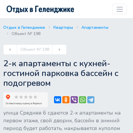
Отдых в Геленджике
Квартиры
Апартаменты
Объект № 198
Previous
Объект № 198
keyboard_arrow_left
keyboard_arrow_right
Next
2-к апартаменты с кухней-
гостиной парковка бассейн с
подогревом
улица Средняя 6 сдаются 2-х апартаменты на
первом этаже, свой дворик, бассейн в зимний
период будет работать, накрывается куполом