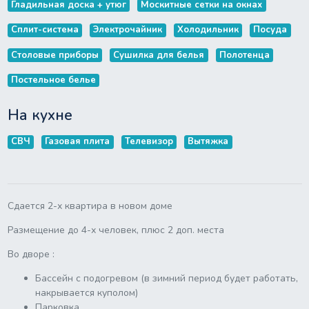
Гладильная доска + утюг
Москитные сетки на окнах
Сплит-система
Электрочайник
Холодильник
Посуда
Столовые приборы
Сушилка для белья
Полотенца
Постельное белье
На кухне
СВЧ
Газовая плита
Телевизор
Вытяжка
Сдается 2-х квартира в новом доме
Размещение до 4-х человек, плюс 2 доп. места
Во дворе :
Бассейн с подогревом (в зимний период будет работать,
накрывается куполом)
Парковка