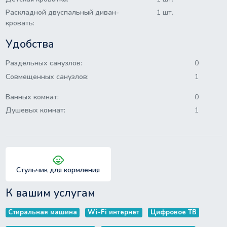
Раскладной двуспальный диван-
1 шт.
кровать:
Удобства
Раздельных санузлов:
0
Совмещенных санузлов:
1
Ванных комнат:
0
Душевых комнат:
1
child_care
Стульчик для кормления
К вашим услугам
Стиральная машина
Wi-Fi интернет
Цифровое ТВ