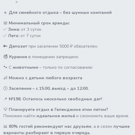
>
🔹
Для семейного отдыха – без шумных компаний
📅
Минимальный срок аренды:
✅
Зима:
от 3 суток
✅
Лето:
от 7 суток
🔑
Депозит
при заселении 5000 ₽ обязателен.
🚭
Курение
в помещении запрещено
🐾 С
животными
– только по согласованию
👶
Можно с детьми любого возраста
🕒
Заселение – с 15:00, выезд – до 12:00.
📌
№198. Осталось несколько свободных дат!
💡
Планируете отдых в Геленджике этим летом?
Поможем найти
идеальное жильё
и сэкономить ваше время.
📊
80% гостей рекомендуют нас друзьям
, а в сезон
лучшие
варианты разбирают в первую очередь
.