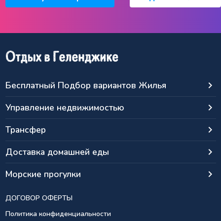
Бесплатный Подбор вариантов Жилья
keyboard_arrow_right
Управление недвижимостью
keyboard_arrow_right
Трансфер
keyboard_arrow_right
Доставка домашней еды
keyboard_arrow_right
Морские прогулки
keyboard_arrow_right
ДОГОВОР ОФЕРТЫ
Политика конфиденциальности