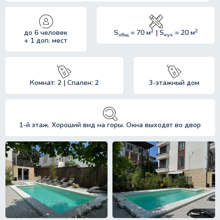
2
2
до 6 человек
S
= 70 м
| S
= 20 м
общ
кух
+ 1 доп. мест
Комнат: 2 | Спален: 2
3-этажный дом
1-й этаж. Хороший вид на горы. Окна выходят во двор