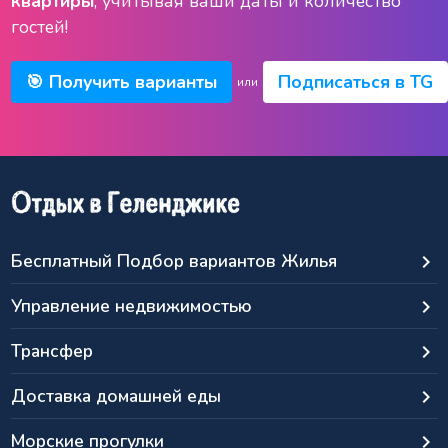
квартиры
, учитывая ваши даты и количество
гостей!
🎯 Получить варианты
Подписаться в TG
или
Бесплатный Подбор вариантов Жилья
keyboard_arrow_right
Управление недвижимостью
keyboard_arrow_right
Трансфер
keyboard_arrow_right
Доставка домашней еды
keyboard_arrow_right
Морские прогулки
keyboard_arrow_right