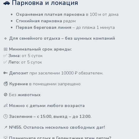
🚗 Парковка и локация
Охраняемая платная парковка
в 100 м от дома
Стихийная парковка
рядом
Первая береговая линия
– до пляжа 1 минута
🔹
Для семейного отдыха – без шумных компаний
📅
Минимальный срок аренды:
✅
Зима:
от 5 суток
✅
Лето:
от 5 суток
🔑
Депозит
при заселении 10000 ₽ обязателен.
🚭
Курение
в помещении запрещено
🚫 Без
животных
👶
Можно с детьми любого возраста
🕒
Заселение – с 15:00, выезд – до 12:00.
📌
№455. Осталось несколько свободных дат!
💡
Планируете отдых в Геленджике этим летом?