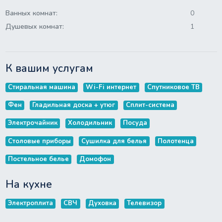
Ванных комнат:
0
Душевых комнат:
1
К вашим услугам
Стиральная машина
Wi-Fi интернет
Спутниковое ТВ
Фен
Гладильная доска + утюг
Сплит-система
Электрочайник
Холодильник
Посуда
Столовые приборы
Сушилка для белья
Полотенца
Постельное белье
Домофон
На кухне
Электроплита
СВЧ
Духовка
Телевизор