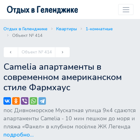
Отдых в Геленджике
Квартиры
1-комнатные
Объект № 414
Previous
Объект № 414
keyboard_arrow_left
keyboard_arrow_right
Next
Camelia апартаменты в
современном американском
стиле Фармхаус
пос Дивноморское Мускатная улица 9к4 сдаются
апартаменты Camelia - 10 мин пешком до моря и
пляжа «Факел» в клубном посёлке ЖК Легенда
подробно...