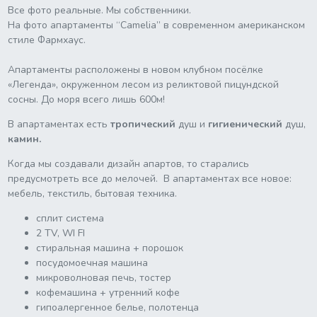
Все фото реальные. Мы собственники.
На фото апартаменты “Camelia” в современном американском
стиле Фармхаус.
Апартаменты расположены в новом клубном посёлке
«Легенда», окруженном лесом из реликтовой пицундской
сосны. До моря всего лишь 600м!
В апартаментах есть
тропический
душ и
гигиенический
душ,
камин.
Когда мы создавали дизайн апартов, то старались
предусмотреть все до мелочей. В апартаментах все новое:
мебель, текстиль, бытовая техника.
сплит система
2 TV, WI FI
стиральная машина + порошок
посудомоечная машина
микроволновая печь, тостер
кофемашина + утренний кофе
гипоалергенное белье, полотенца