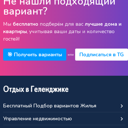
Не нашли подходящий
вариант?
Мы
бесплатно
подберём для вас
лучшие дома и
квартиры
, учитывая ваши даты и количество
гостей!
🎯 Получить варианты
Подписаться в TG
или
Бесплатный Подбор вариантов Жилья
keyboard_arrow_right
Управление недвижимостью
keyboard_arrow_right