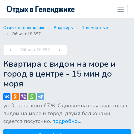
Отдых в Геленджике
Квартиры
1-комнатные
Объект № 357
Previous
Объект № 357
keyboard_arrow_left
keyboard_arrow_right
Next
Квартира с видом на море и
город в центре - 15 мин до
моря
ул Островского 67Ж. Однокомнатная квартира с
видом на море и город, двумя балконами,
сдаётся посуточно.
подробно...