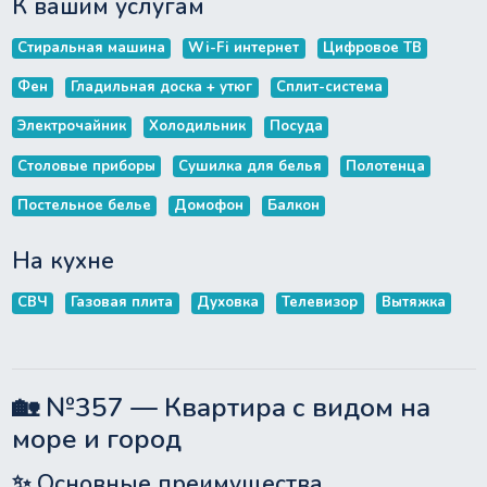
К вашим услугам
Стиральная машина
Wi-Fi интернет
Цифровое ТВ
Фен
Гладильная доска + утюг
Сплит-система
Электрочайник
Холодильник
Посуда
Столовые приборы
Сушилка для белья
Полотенца
Постельное белье
Домофон
Балкон
На кухне
СВЧ
Газовая плита
Духовка
Телевизор
Вытяжка
🏡 №357 — Квартира с видом на
море и город
✨ Основные преимущества