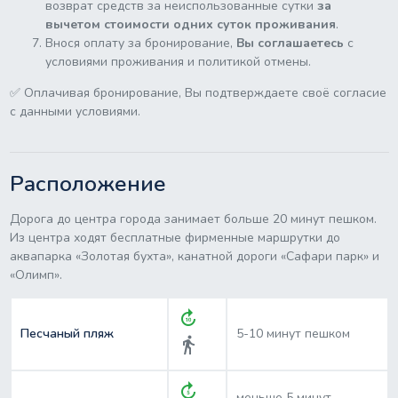
возврат средств за неиспользованные сутки
за
вычетом стоимости одних суток проживания
.
Внося оплату за бронирование,
Вы соглашаетесь
с
условиями проживания и политикой отмены.
✅ Оплачивая бронирование, Вы подтверждаете своё согласие
с данными условиями.
Расположение
Дорога до центра города занимает больше 20 минут пешком.
Из центра ходят бесплатные фирменные маршрутки до
аквапарка «Золотая бухта», канатной дороги «Сафари парк» и
«Олимп».
forward_10
Песчаный пляж
5-10 минут пешком
directions_walk
forward_5
меньше 5 минут