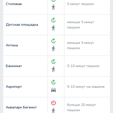
Столовая
5 минут пешком
directions_walk
forward_5
меньше 5 минут
Детская площадка
directions_walk
пешком
forward_5
меньше 5 минут
Аптека
directions_walk
пешком
forward_10
Банкомат
5-10 минут пешком
directions_walk
forward_10
Аэропорт
5-10 минут на машине
directions_car
av_timer
больше 20 минут
Аквапарк Бегемот
directions_walk
пешком