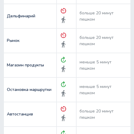
av_timer
больше 20 минут
Дельфинарий
directions_walk
пешком
av_timer
больше 20 минут
Рынок
directions_walk
пешком
forward_5
меньше 5 минут
Магазин продукты
directions_walk
пешком
forward_5
меньше 5 минут
Остановка маршрутки
directions_walk
пешком
av_timer
больше 20 минут
Автостанция
directions_walk
пешком
forward_5