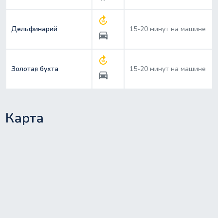
forward_30
Дельфинарий
15-20 минут на машине
directions_car
forward_30
Золотая бухта
15-20 минут на машине
directions_car
Карта