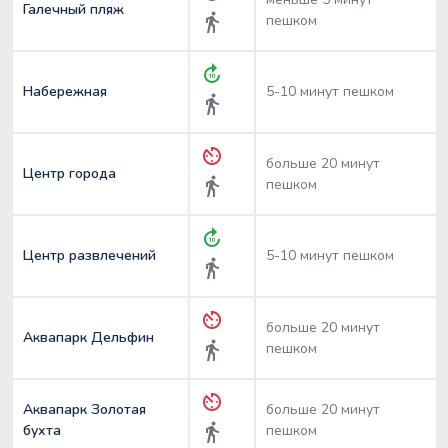
Галечный пляж
directions_walk
пешком
forward_10
Набережная
5-10 минут пешком
directions_walk
av_timer
больше 20 минут
Центр города
directions_walk
пешком
forward_10
Центр развлечений
5-10 минут пешком
directions_walk
av_timer
больше 20 минут
Аквапарк Дельфин
directions_walk
пешком
av_timer
Аквапарк Золотая
больше 20 минут
directions_walk
бухта
пешком