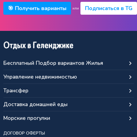
🎯 Получить варианты
Подписаться в TG
или
Бесплатный Подбор вариантов Жилья
keyboard_arrow_right
Управление недвижимостью
keyboard_arrow_right
Трансфер
keyboard_arrow_right
Доставка домашней еды
keyboard_arrow_right
Морские прогулки
keyboard_arrow_right
ДОГОВОР ОФЕРТЫ