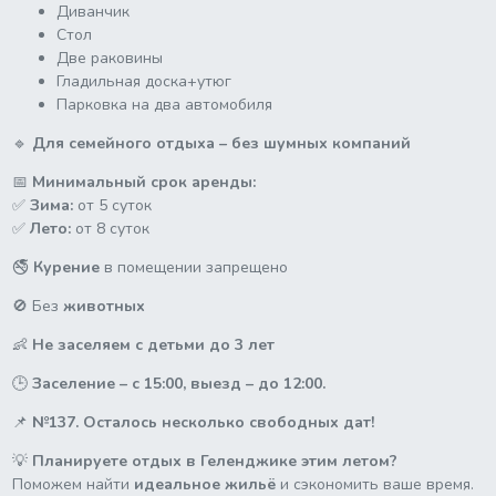
Диванчик
Стол
Две раковины
Гладильная доска+утюг
Парковка на два автомобиля
🔹
Для семейного отдыха – без шумных компаний
📅
Минимальный срок аренды:
✅
Зима:
от 5 суток
✅
Лето:
от 8 суток
🚭
Курение
в помещении запрещено
🚫 Без
животных
👶
Не заселяем с детьми до 3 лет
🕒
Заселение – с 15:00, выезд – до 12:00.
📌
№137. Осталось несколько свободных дат!
💡
Планируете отдых в Геленджике этим летом?
Поможем найти
идеальное жильё
и сэкономить ваше время.