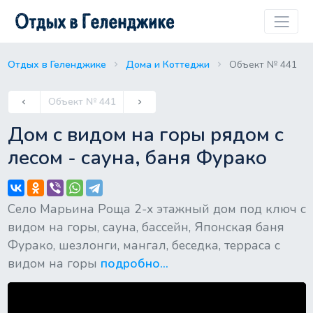
Отдых в Геленджике
Дома и Коттеджи
Объект № 441
Previous
Объект № 441
keyboard_arrow_left
keyboard_arrow_right
Next
Дом с видом на горы рядом с
лесом - сауна, баня Фурако
Село Марьина Роща 2-х этажный дом под ключ с
видом на горы, сауна, бассейн, Японская баня
Фурако, шезлонги, мангал, беседка, терраса с
видом на горы
подробно...