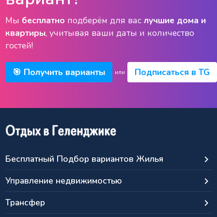
Мы
бесплатно
подберём для вас
лучшие дома и
квартиры
, учитывая ваши даты и количество
гостей!
🎯 Получить варианты
Подписаться в TG
или
Бесплатный Подбор вариантов Жилья
keyboard_arrow_right
Управление недвижимостью
keyboard_arrow_right
Трансфер
keyboard_arrow_right