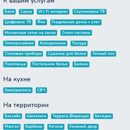
К вашим услугам
Баня
Сауна
Wi-Fi интернет
Спутниковое ТВ
Цифровое ТВ
Фен
Гладильная доска + утюг
Москитные сетки на окнах
Сплит-система
Электрочайник
Холодильник
Посуда
Столовые приборы
Сушилка для белья
Теплый пол
Полотенца
Постельное белье
Балкон
На кухне
Электроплита
СВЧ
На территории
Бассейн
Шезлонги
Терраса (Веранда)
Беседка
Мангал
Барбекю
Качели
Зеленый двор