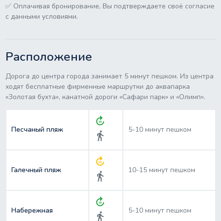
✅ Оплачивая бронирование, Вы подтверждаете своё согласие
с данными условиями.
Расположение
Дорога до центра города занимает 5 минут пешком. Из центра
ходят бесплатные фирменные маршрутки до аквапарка
«Золотая бухта», канатной дороги «Сафари парк» и «Олимп».
forward_10
Песчаный пляж
5-10 минут пешком
directions_walk
forward_30
Галечный пляж
10-15 минут пешком
directions_walk
forward_10
Набережная
5-10 минут пешком
directions_walk