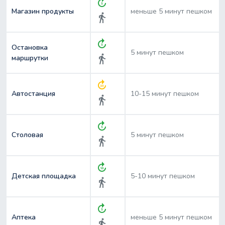
forward_5
Магазин продукты
меньше 5 минут пешком
directions_walk
forward_5
Остановка
5 минут пешком
directions_walk
маршрутки
forward_30
Автостанция
10-15 минут пешком
directions_walk
forward_5
Столовая
5 минут пешком
directions_walk
forward_10
Детская площадка
5-10 минут пешком
directions_walk
forward_5
Аптека
меньше 5 минут пешком
directions_walk