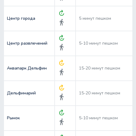
forward_5
Центр города
5 минут пешком
directions_walk
forward_10
Центр развлечений
5-10 минут пешком
directions_walk
forward_30
Аквапарк Дельфин
15-20 минут пешком
directions_walk
forward_30
Дельфинарий
15-20 минут пешком
directions_walk
forward_10
Рынок
5-10 минут пешком
directions_walk