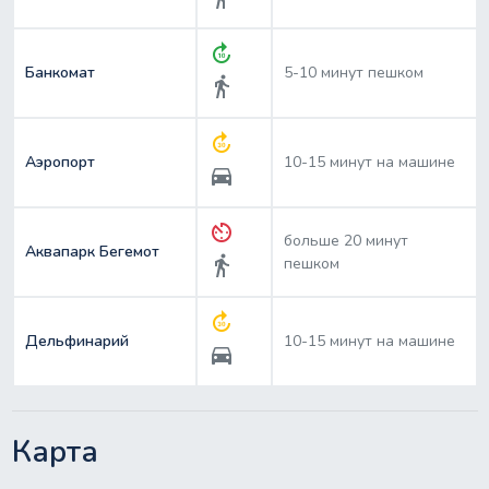
forward_10
Банкомат
5-10 минут пешком
directions_walk
forward_30
Аэропорт
10-15 минут на машине
directions_car
av_timer
больше 20 минут
Аквапарк Бегемот
directions_walk
пешком
forward_30
Дельфинарий
10-15 минут на машине
directions_car
Карта