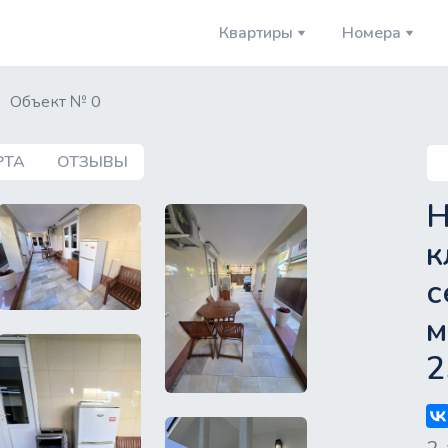
Квартиры
Номера
Объект № 0
P
РТА
ОТЗЫВЫ
key
Н
к
с
м
2