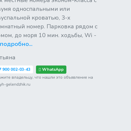
х местные номера эконом-класса с
вумя односпальными или
успальной кроватью, 3-х
мнатный номер. Парковка рядом с
мом, до моря 10 мин. ходьбы, Wi -
подробно...
тьяна
WhatsApp
7 900 002-03-43
ажите владельцу, что нашли это объявление на
yh-gelendzhik.ru