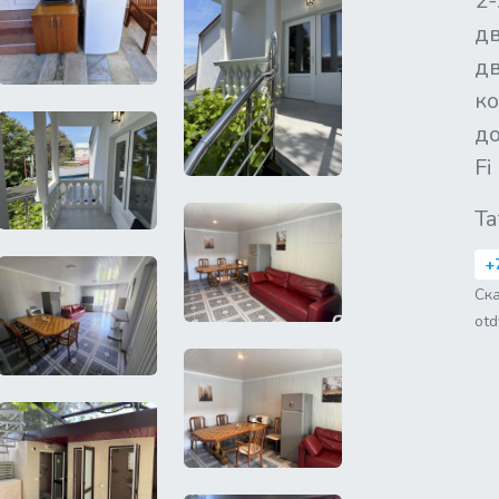
2-
д
дв
ко
до
Fi
Та
+
Ск
otd