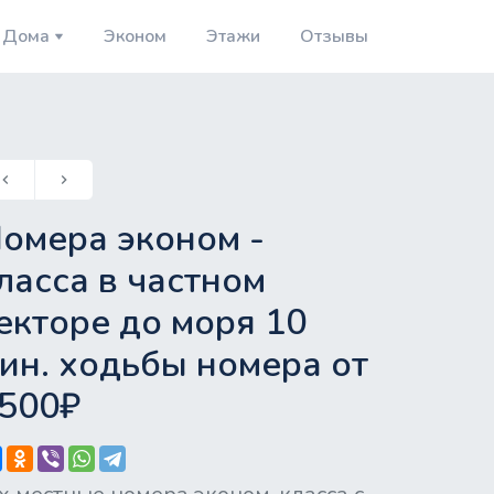
Дома
Эконом
Этажи
Отзывы
revious
board_arrow_left
keyboard_arrow_right
Next
омера эконом -
ласса в частном
екторе до моря 10
ин. ходьбы номера от
500₽